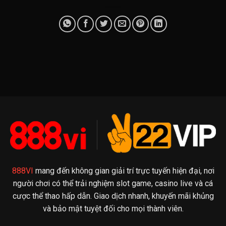
888VI
mang đến không gian giải trí trực tuyến hiện đại, nơi
người chơi có thể trải nghiệm slot game, casino live và cá
cược thể thao hấp dẫn. Giao dịch nhanh, khuyến mãi khủng
và bảo mật tuyệt đối cho mọi thành viên.