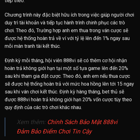
tiếp theo.
Chương trình này đặc biệt hữu ích trong việc giúp người chơi
duy trì tài khoản và tiếp tục hành trình chinh phục các trò
chơi. Theo đó, Trường hợp anh em thua trong ván cược sẽ
được hệ thống hoàn trả về ví với tỷ lệ lên đến 1% ngay sau
mỗi màn tranh tài kết thúc.
Định kỳ mỗi tháng, hội viên 888vi sẽ có thêm cơ hội nhận
hoàn trả không giới hạn tại một số tựa game lên đến 20%
sau khi tham gia đặt cược. Theo đó, anh em nếu thua cược
sẽ được hệ thống hoàn trả với mức hoa hồng lên tới 15 ngay
sau khi ván chơi kết thúc. Định kỳ hàng tháng, bet thủ sẽ
được 888vi hoàn trả không giới hạn 20% vốn cược tùy theo
quy định của các trò chơi khác nhau.
Xem thêm:
Chính Sách Bảo Mật 888vi
Đảm Bảo Điểm Chơi Tin Cậy