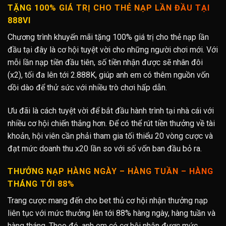
TẶNG 100% GIÁ TRỊ CHO THẺ NẠP LẦN ĐẦU TẠI
888VI
Chương trình khuyến mãi tặng 100% giá trị cho thẻ nạp lần
đầu tại đây là cơ hội tuyệt vời cho những người chơi mới. Với
mỗi lần nạp tiền đầu tiên, số tiền nhận được sẽ nhân đôi
(x2), tối đa lên tới 2.888K, giúp anh em có thêm nguồn vốn
dồi dào để thử sức với nhiều trò chơi hấp dẫn.
Ưu đãi là cách tuyệt vời để bắt đầu hành trình tại nhà cái với
nhiều cơ hội chiến thắng hơn. Để có thể rút tiền thưởng về tài
khoản, hội viên cần phải tham gia tối thiểu 20 vòng cược và
đạt mức doanh thu x20 lần so với số vốn ban đầu bỏ ra.
THƯỞNG NẠP HÀNG NGÀY – HÀNG TUẦN – HÀNG
THÁNG TỚI 88%
Trang cược mang đến cho bet thủ cơ hội nhận thưởng nạp
liên tục với mức thưởng lên tới 88% hàng ngày, hàng tuần và
hàng tháng. Theo đó, anh em có cơ hội nhận được mức