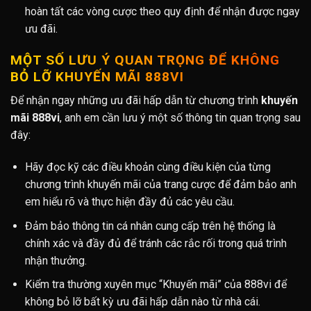
hoàn tất các vòng cược theo quy định để nhận được ngay
ưu đãi.
MỘT SỐ LƯU Ý QUAN TRỌNG ĐỂ KHÔNG
BỎ LỠ KHUYẾN MÃI 888VI
Để nhận ngay những ưu đãi hấp dẫn từ chương trình
khuyến
mãi 888vi
, anh em cần lưu ý một số thông tin quan trọng sau
đây:
Hãy đọc kỹ các điều khoản cùng điều kiện của từng
chương trình khuyến mãi của trang cược để đảm bảo anh
em hiểu rõ và thực hiện đầy đủ các yêu cầu.
Đảm bảo thông tin cá nhân cung cấp trên hệ thống là
chính xác và đầy đủ để tránh các rắc rối trong quá trình
nhận thưởng.
Kiểm tra thường xuyên mục “Khuyến mãi” của 888vi để
không bỏ lỡ bất kỳ ưu đãi hấp dẫn nào từ nhà cái.