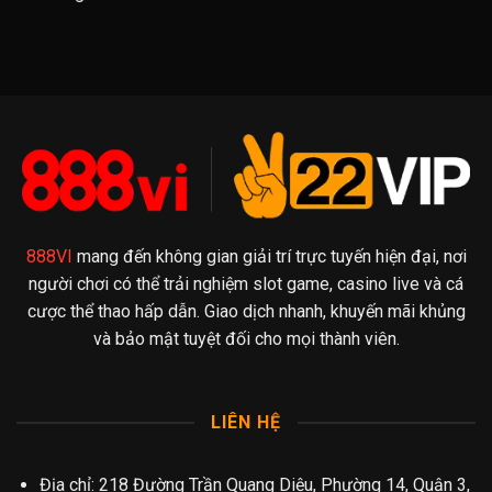
888VI
mang đến không gian giải trí trực tuyến hiện đại, nơi
người chơi có thể trải nghiệm slot game, casino live và cá
cược thể thao hấp dẫn. Giao dịch nhanh, khuyến mãi khủng
và bảo mật tuyệt đối cho mọi thành viên.
LIÊN HỆ
Địa chỉ: 218 Đường Trần Quang Diệu, Phường 14, Quận 3,