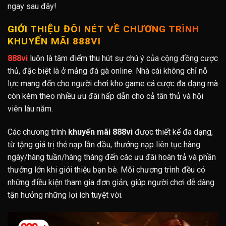
ngay sau đây!
GIỚI THIỆU ĐÔI NÉT VỀ CHƯƠNG TRÌNH
KHUYẾN MÃI 888VI
888vi
luôn là tâm điểm thu hút sự chú ý của cộng đồng cược
thủ, đặc biệt là ở mảng đá gà online. Nhà cái không chỉ nỗ
lực mang đến cho người chơi kho game cá cược đa dạng mà
còn kèm theo nhiều ưu đãi hấp dẫn cho cả tân thủ và hội
viên lâu năm.
Các chương trình
khuyến mãi 888vi
được thiết kế đa dạng,
từ tặng giá trị thẻ nạp lần đầu, thưởng nạp liên tục hàng
ngày/hàng tuần/hàng tháng đến các ưu đãi hoàn trả và phần
thưởng lớn khi giới thiệu bạn bè. Mỗi chương trình đều có
những điều kiện tham gia đơn giản, giúp người chơi dễ dàng
tận hưởng những lợi ích tuyệt vời.