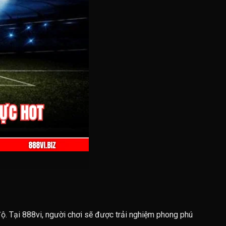
. Tại 888vi, người chơi
sẽ được trải nghiệm phong phú