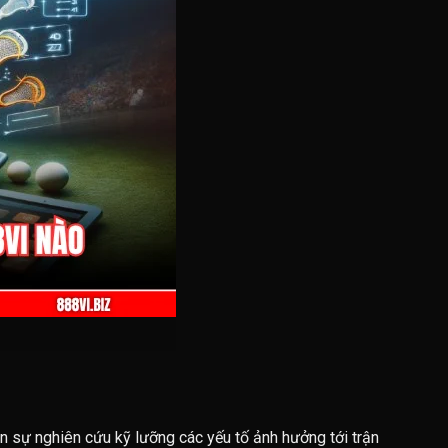
ên sự nghiên cứu kỹ lưỡng các yếu tố ảnh hưởng tới trận