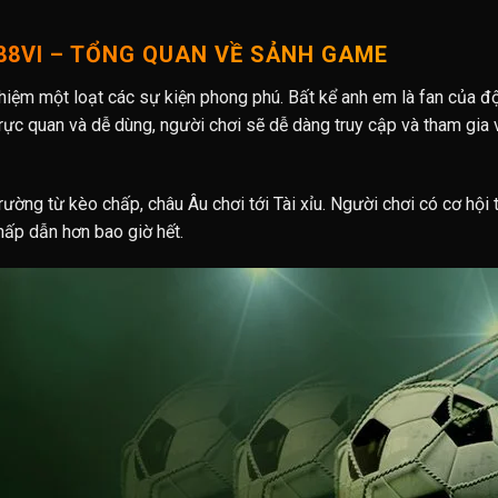
88VI – TỔNG QUAN VỀ SẢNH GAME
ghiệm một loạt các sự kiện phong phú. Bất kể anh em là fan của 
trực quan và dễ dùng, người chơi sẽ dễ dàng truy cập và tham gi
rường từ kèo chấp, châu Âu chơi tới Tài xỉu. Người chơi có cơ hội 
hấp dẫn hơn bao giờ hết.