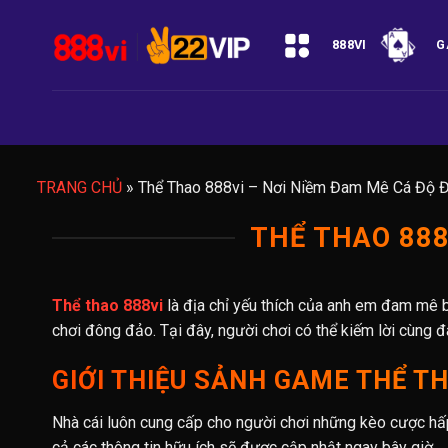
Bỏ
qua
888VI
G
nội
dung
TRANG CHỦ
»
Thể Thao 888vi – Nơi Niềm Đam Mê Cá Độ 
THỂ THAO 888
Thể thao 888vi
là địa chỉ yếu thích của anh em đam mê 
chơi đông đảo. Tại đây, người chơi có thể kiếm lời cùng
GIỚI THIỆU SẢNH GAME THỂ T
Nhà cái luôn cung cấp cho người chơi những kèo cược hấp 
cả các thông tin hữu ích sẽ được cập nhật ngay bây giờ.