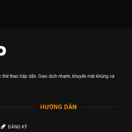
ợc thể thao hấp dẫn. Giao dịch nhanh, khuyến mãi khủng và
HƯỚNG DẪN
ĐĂNG KÝ