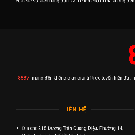
của các sự kiện hàng đầu. Còn chần chờ gì mà không đến
888VI
mang đến không gian giải trí trực tuyến hiện đại, 
LIÊN HỆ
Địa chỉ: 218 Đường Trần Quang Diệu, Phường 14,