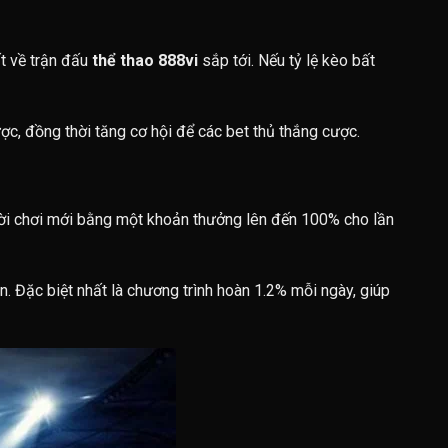
ất về trận đấu
thể thao 888vi
sắp tới. Nếu tỷ lệ kèo bất
ược, đồng thời tăng cơ hội để các bet thủ thắng cược.
ười chơi mới bằng một khoản thưởng lên đến 100% cho lần
n. Đặc biệt nhất là chương trình hoàn 1.2% mỗi ngày, giúp