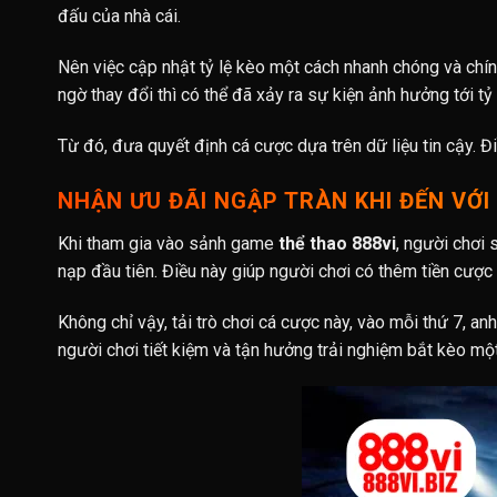
đấu của nhà cái.
Nên việc cập nhật tỷ lệ kèo một cách nhanh chóng và chín
ngờ thay đổi thì có thể đã xảy ra sự kiện ảnh hưởng tới tỷ
Từ đó, đưa quyết định cá cược dựa trên dữ liệu tin cậy. Đ
NHẬN ƯU ĐÃI NGẬP TRÀN KHI ĐẾN VỚ
Khi tham gia vào sảnh game
thể thao
888vi
, người chơi
nạp đầu tiên. Điều này giúp người chơi có thêm tiền cượ
Không chỉ vậy, tải trò chơi cá cược này, vào mỗi thứ 7, a
người chơi tiết kiệm và tận hưởng trải nghiệm bắt kèo mộ