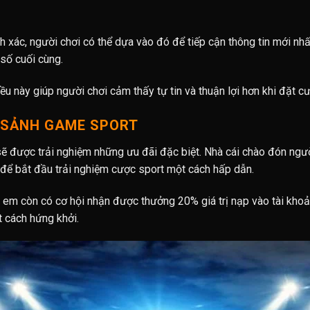
h xác, người chơi có thể dựa vào đó để tiếp cận thông tin mới nh
 số cuối cùng.
iều này giúp người chơi cảm thấy tự tin và thuận lợi hơn khi đặt c
I SẢNH GAME SPORT
 sẽ được trải nghiệm những ưu đãi đặc biệt. Nhà cái chào đón ng
c để bắt đầu trải nghiệm cược sport một cách hấp dẫn.
nh em còn có cơ hội nhận được thưởng 20% giá trị nạp vào tài khoả
t cách hứng khởi.