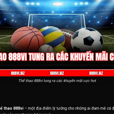
Thể thao 888vi tung ra các khuyến mãi cực hot
ể thao 888vi
– một địa điểm lý tưởng cho những ai đam mê cá độ