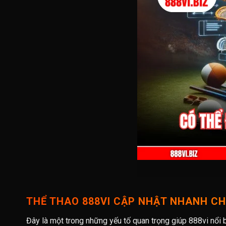
THỂ THAO 888VI CẬP NHẬT NHANH CH
Đây là một trong những yếu tố quan trọng giúp 888vi nổi b