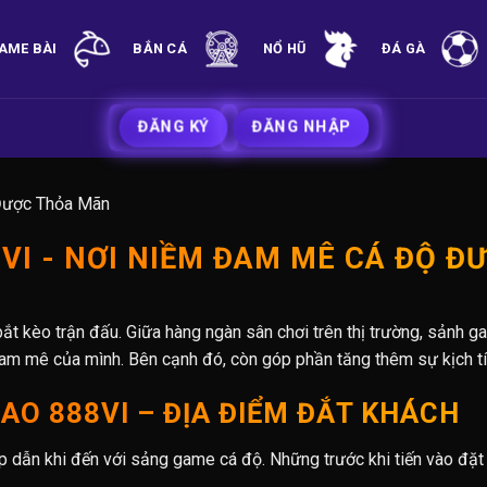
AME BÀI
BẮN CÁ
NỔ HŨ
ĐÁ GÀ
ĐĂNG KÝ
ĐĂNG NHẬP
Được Thỏa Mãn
VI - NƠI NIỀM ĐAM MÊ CÁ ĐỘ 
bắt kèo trận đấu. Giữa hàng ngàn sân chơi trên thị trường, sảnh
 đam mê của mình. Bên cạnh đó, còn góp phần tăng thêm sự kịch t
HAO 888VI – ĐỊA ĐIỂM ĐẮT KHÁCH
dẫn khi đến với sảng game cá độ. Những trước khi tiến vào đặt c